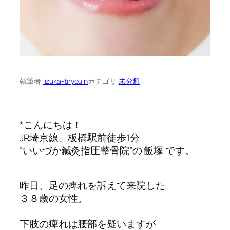
執筆者:
iizuka-tiryouin
カテゴリ:
未分類
*こんにちは！
JR埼京線、板橋駅前徒歩1分
“いいづか鍼灸指圧整骨院”の 飯塚 です。
昨日、足の痺れを訴えて来院した
３８歳の女性。
下肢の痺れは腰部を疑いますが