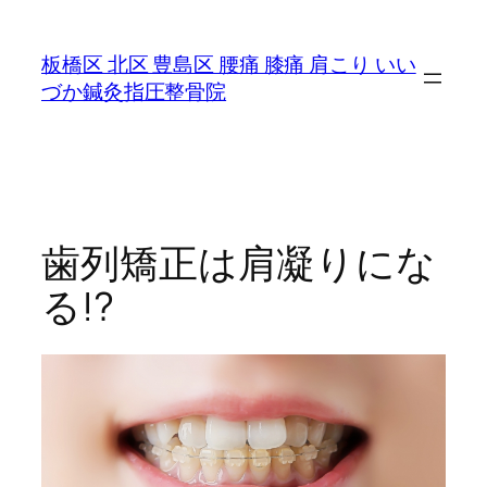
内
容
板橋区 北区 豊島区 腰痛 膝痛 肩こり いい
を
づか鍼灸指圧整骨院
ス
キ
ッ
プ
歯列矯正は肩凝りにな
る!?