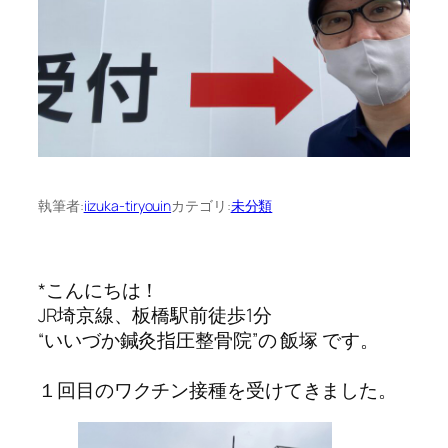
執筆者:
iizuka-tiryouin
カテゴリ:
未分類
*こんにちは！
JR埼京線、板橋駅前徒歩1分
“いいづか鍼灸指圧整骨院”の 飯塚 です。
１回目のワクチン接種を受けてきました。