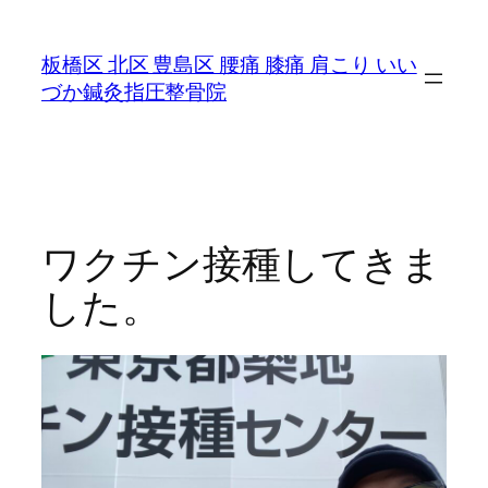
内
容
板橋区 北区 豊島区 腰痛 膝痛 肩こり いい
を
づか鍼灸指圧整骨院
ス
キ
ッ
プ
ワクチン接種してきま
した。