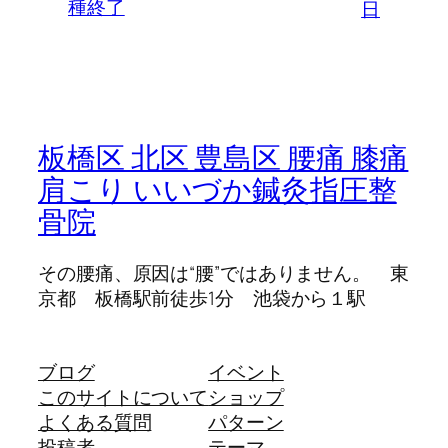
種終了
日
板橋区 北区 豊島区 腰痛 膝痛
肩こり いいづか鍼灸指圧整
骨院
その腰痛、原因は“腰”ではありません。 東
京都 板橋駅前徒歩1分 池袋から１駅
ブログ
イベント
このサイトについて
ショップ
よくある質問
パターン
投稿者
テーマ