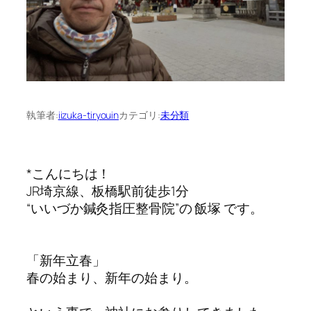
執筆者:
iizuka-tiryouin
カテゴリ:
未分類
*こんにちは！
JR埼京線、板橋駅前徒歩1分
“いいづか鍼灸指圧整骨院”の 飯塚 です。
「新年立春」
春の始まり、新年の始まり。