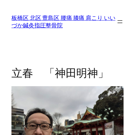
内
容
板橋区 北区 豊島区 腰痛 膝痛 肩こり いい
を
づか鍼灸指圧整骨院
ス
キ
ッ
プ
立春 「神田明神」